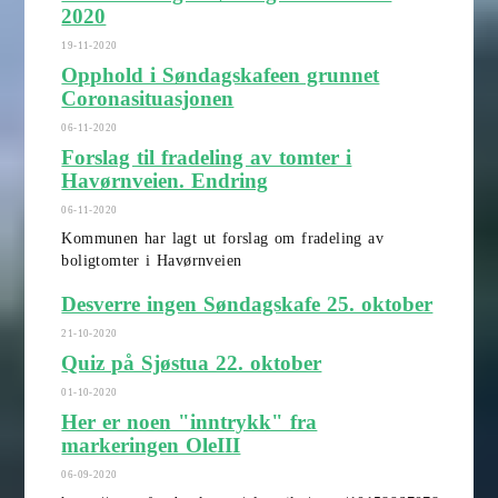
2020
19-11-2020
Opphold i Søndagskafeen grunnet
Coronasituasjonen
06-11-2020
Forslag til fradeling av tomter i
Havørnveien. Endring
06-11-2020
Kommunen har lagt ut forslag om fradeling av
boligtomter i Havørnveien
Desverre ingen Søndagskafe 25. oktober
21-10-2020
Quiz på Sjøstua 22. oktober
01-10-2020
Her er noen "inntrykk" fra
markeringen OleIII
06-09-2020