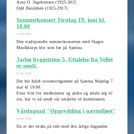
Arne O. Ingebretsen (1925-2015
Odd Haraldsen (1925-2017)
Sommerkonsert Tirsdag 19. juni kl.
18.00
15-06-2018
Den tradisjonelle sommerkonserten med Slagen
Musikkorps blir som før på Sjøstua
Jarlsø byggetrinn 5. Uttalelse fra Vellet
er sendt.
02-05-2018
Det ble holdt orienteringsmøte på Sjøstua Mandag 7.
mai kl 19.00.
Etter frist for medlemmer og andre og uttale seg til
oss, har vi nå sendt vår uttalelse til kommunern.
Vårdugnad "Opprydding i nærmiljøet"
09-04-2018
Da er det straks på tide med den årlige dugnaden.