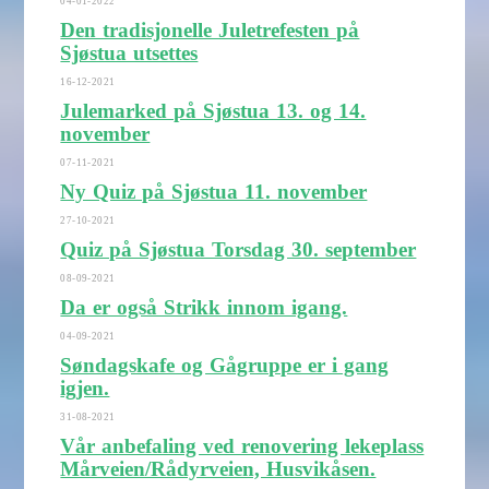
04-01-2022
Den tradisjonelle Juletrefesten på
Sjøstua utsettes
16-12-2021
Julemarked på Sjøstua 13. og 14.
november
07-11-2021
Ny Quiz på Sjøstua 11. november
27-10-2021
Quiz på Sjøstua Torsdag 30. september
08-09-2021
Da er også Strikk innom igang.
04-09-2021
Søndagskafe og Gågruppe er i gang
igjen.
31-08-2021
Vår anbefaling ved renovering lekeplass
Mårveien/Rådyrveien, Husvikåsen.