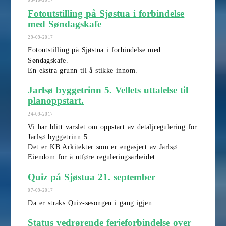
03-10-2017
Fotoutstilling på Sjøstua i forbindelse
med Søndagskafe
29-09-2017
Fotoutstilling på Sjøstua i forbindelse med
Søndagskafe.
En ekstra grunn til å stikke innom.
Jarlsø byggetrinn 5. Vellets uttalelse til
planoppstart.
24-09-2017
Vi har blitt varslet om oppstart av detaljregulering for
Jarlsø byggetrinn 5.
Det er KB Arkitekter som er engasjert av Jarlsø
Eiendom for å utføre reguleringsarbeidet.
Quiz på Sjøstua 21. september
07-09-2017
Da er straks Quiz-sesongen i gang igjen
Status vedrørende ferjeforbindelse over