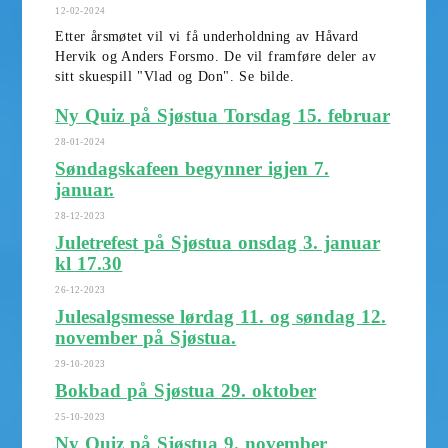
12-02-2024
Etter årsmøtet vil vi få underholdning av Håvard
Hervik og Anders Forsmo. De vil framføre deler av
sitt skuespill "Vlad og Don". Se bilde.
Ny Quiz på Sjøstua Torsdag 15. februar
28-01-2024
Søndagskafeen begynner igjen 7.
januar.
28-12-2023
Juletrefest på Sjøstua onsdag 3. januar
kl 17.30
26-12-2023
Julesalgsmesse lørdag 11. og søndag 12.
november på Sjøstua.
29-10-2023
Bokbad på Sjøstua 29. oktober
25-10-2023
Ny Quiz på Sjøstua 9. november