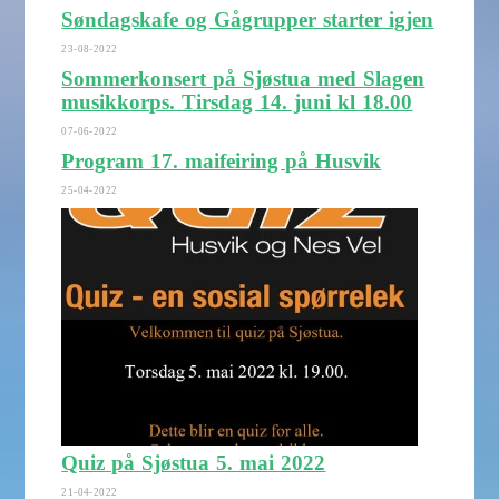
Søndagskafe og Gågrupper starter igjen
23-08-2022
Sommerkonsert på Sjøstua med Slagen
musikkorps. Tirsdag 14. juni kl 18.00
07-06-2022
Program 17. maifeiring på Husvik
25-04-2022
Quiz på Sjøstua 5. mai 2022
21-04-2022