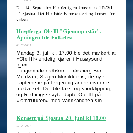
11-07-2017
Den 14. September blir det igjen konsert med RAVI
på Sjøstua. Det blir både Barnekonsert og konsert for
voksne.
Husøferga Ole lll "Gjennoppstår".
Åpningen ble Folkefest.
01-07-2017
Mandag 3. juli kl. 17.00 ble det markert at
«Ole III» endelig kjører i Husøysund
igjen.
Fungerende ordfører i Tønsberg Bent
Moldvær, Slagen Musikkorps, de nye
kapteinene på fergen og andre inviterte
medvirket. Det ble taler og snorklipping,
og Redningsskøyta døpte Ole III på
«jomfruturen» med vannkanonen sin.
Konsert på Sjøstua 20. juni kl 18.00
13-06-2017