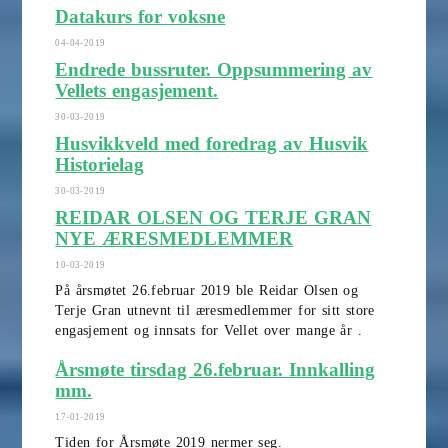
Datakurs for voksne
04-04-2019
Endrede bussruter. Oppsummering av
Vellets engasjement.
30-03-2019
Husvikkveld med foredrag av Husvik
Historielag
30-03-2019
REIDAR OLSEN OG TERJE GRAN
NYE ÆRESMEDLEMMER
10-03-2019
På årsmøtet 26.februar 2019 ble Reidar Olsen og
Terje Gran utnevnt til æresmedlemmer for sitt store
engasjement og innsats for Vellet over mange år .
Årsmøte tirsdag 26.februar. Innkalling
mm.
17-01-2019
Tiden for Årsmøte 2019 nermer seg.