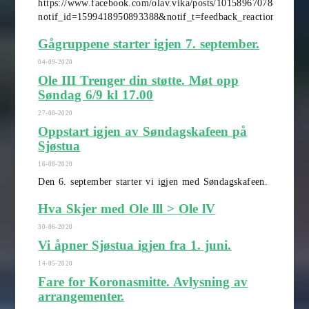
https://www.facebook.com/olav.vika/posts/10158967078827743?
notif_id=1599418950893388&notif_t=feedback_reaction_generi
Gågruppene starter igjen 7. september.
04-09-2020
Ole III Trenger din støtte. Møt opp
Søndag 6/9 kl 17.00
27-08-2020
Oppstart igjen av Søndagskafeen på
Sjøstua
16-08-2020
Den 6. september starter vi igjen med Søndagskafeen.
Hva Skjer med Ole lll > Ole lV
30-06-2020
Vi åpner Sjøstua igjen fra 1. juni.
14-05-2020
Fare for Koronasmitte. Avlysning av
arrangementer.