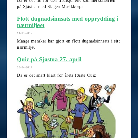
Da er det tid for den tradisjonelle sommerkonserten
på Sjøstua med Slagen Musikkorps.
Flott dugnadsinnsats med opprydding i
nærmiljøet
11-05-2017
Mange mensker har gjort en flott dugnadsinnsats i sitt
nærmiljø.
Quiz på Sjøstua 27. april
05-04-2017
Da er det snart klart for årets første Quiz