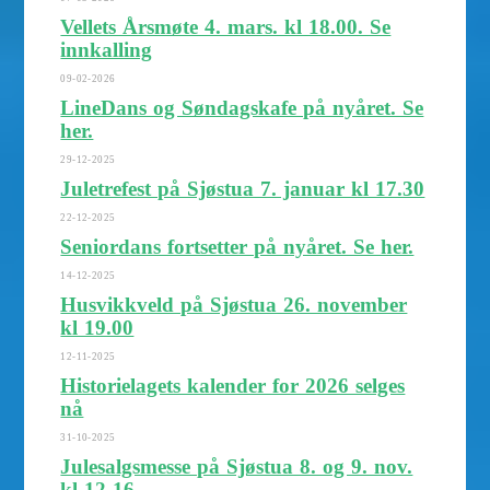
Vellets Årsmøte 4. mars. kl 18.00. Se
innkalling
09-02-2026
LineDans og Søndagskafe på nyåret. Se
her.
29-12-2025
Juletrefest på Sjøstua 7. januar kl 17.30
22-12-2025
Seniordans fortsetter på nyåret. Se her.
14-12-2025
Husvikkveld på Sjøstua 26. november
kl 19.00
12-11-2025
Historielagets kalender for 2026 selges
nå
31-10-2025
Julesalgsmesse på Sjøstua 8. og 9. nov.
kl 12-16.