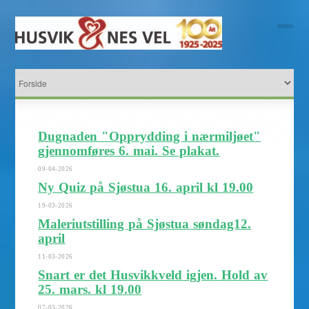
Dugnaden "Opprydding i nærmiljøet"
gjennomføres 6. mai. Se plakat.
09-04-2026
Ny Quiz på Sjøstua 16. april kl 19.00
19-03-2026
Maleriutstilling på Sjøstua søndag12.
april
11-03-2026
Snart er det Husvikkveld igjen. Hold av
25. mars. kl 19.00
07-03-2026