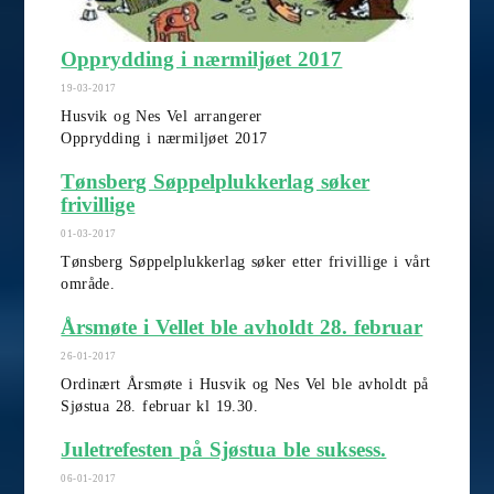
Opprydding i nærmiljøet 2017
19-03-2017
Husvik og Nes Vel arrangerer
Opprydding i nærmiljøet 2017
Tønsberg Søppelplukkerlag søker
frivillige
01-03-2017
Tønsberg Søppelplukkerlag søker etter frivillige i vårt
område.
Årsmøte i Vellet ble avholdt 28. februar
26-01-2017
Ordinært Årsmøte i Husvik og Nes Vel ble avholdt på
Sjøstua 28. februar kl 19.30.
Juletrefesten på Sjøstua ble suksess.
06-01-2017