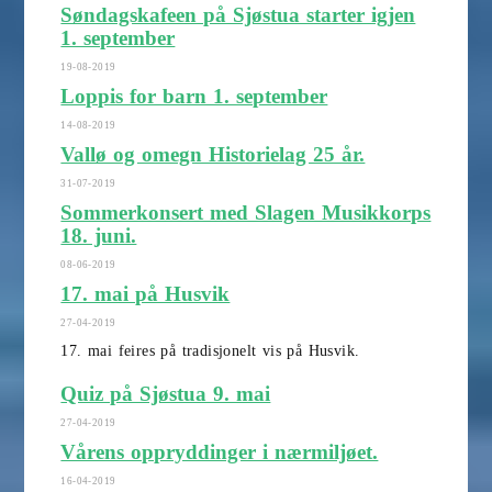
Søndagskafeen på Sjøstua starter igjen
1. september
19-08-2019
Loppis for barn 1. september
14-08-2019
Vallø og omegn Historielag 25 år.
31-07-2019
Sommerkonsert med Slagen Musikkorps
18. juni.
08-06-2019
17. mai på Husvik
27-04-2019
17. mai feires på tradisjonelt vis på Husvik.
Quiz på Sjøstua 9. mai
27-04-2019
Vårens oppryddinger i nærmiljøet.
16-04-2019