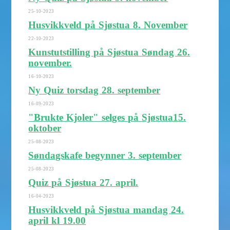
25-10-2023
Husvikkveld på Sjøstua 8. November
22-10-2023
Kunstutstilling på Sjøstua Søndag 26.
november.
16-10-2023
Ny Quiz torsdag 28. september
16-09-2023
"Brukte Kjoler" selges på Sjøstua15.
oktober
25-08-2023
Søndagskafe begynner 3. september
25-08-2023
Quiz på Sjøstua 27. april.
16-04-2023
Husvikkveld på Sjøstua mandag 24.
april kl 19.00