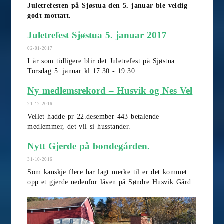
Juletrefesten på Sjøstua den 5. januar ble veldig
godt mottatt.
Juletrefest Sjøstua 5. januar 2017
02-01-2017
I år som tidligere blir det Juletrefest på Sjøstua.
Torsdag 5. januar kl 17.30 - 19.30.
Ny medlemsrekord – Husvik og Nes Vel
21-12-2016
Vellet hadde pr 22.desember 443 betalende
medlemmer, det vil si husstander.
Nytt Gjerde på bondegården.
31-10-2016
Som kanskje flere har lagt merke til er det kommet
opp et gjerde nedenfor låven på Søndre Husvik Gård.