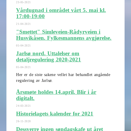
23-05-2021
Vårdugnad i området vårt 5. mai kl.
17:00-19:00
21-04-2021
"Smettet" Simleveien-Rådyrveien i
Husvikåsen. Fylkesmannens avgjørelse.
05-04-2021
Jarlsø nord. Uttalelser om
detaljregulering 2020-2021
05-04-2021
Her er de siste sakene vellet har behandlet angående
regulering av Jarlsø.
Årsmøte holdes 14.april. Blir i år
digitalt.
24-03-2021
Historielagets kalender for 2021
26-11-2020
Dessverre ingen søndagskafe ut året