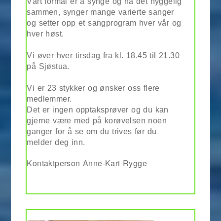
V
årt formål er å synge og ha det hyggelig
sammen,
sy
nger mange varierte sanger
og setter opp et sangprogram hver vår og
hver høst.
Vi øver hver tirsdag fra kl. 18.45 til 21.30
på Sjøstua.
Vi er 23 stykker og ønsker oss flere
medlemmer.
Det er ingen opptaksprøver og du kan
gjerne være med på korøvelsen noen
ganger for å se om du trives før du
melder deg inn.
Kontaktperson Anne-Kari Rygge