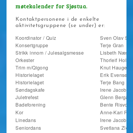
møtekalender for Sjøstua.
Kontaktpersonene i de enkelte
aktivitetsgruppene (se under) er:
Koordinator / Quiz
Sven Olav Sv
Konsertgruppe
Terje Gran
Strikk innom / Julesalgsmesse
Lisbeth Næss
Orkester
Thorleif Holm
Trim m/Qigong
Knut Haugen
Historielaget
Erik Evensen
Historielaget
Terje Bang
Søndagskafe
Irene Jacobse
Juletrefest
Glenn Bergan
Badeforening
Bente Risvold
Kor
Anne-Kari Ry
Linedans
Irene Jacobse
Seniordans
Svetlana Zlob