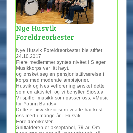
Nye Husvik
Foreldreorkester
Nye Husvik Foreldreorkester ble stiftet
24.10.2017
Flere medlemmer syntes nivået i Slagen
Musikkorps var litt høyt,
og ønsket seg en pensjonisttilværelse i
korps med moderate ambisjoner.
Husvik og Nes velforening ønsket dette
som en aktivitet, og vi benytter Sjøstua.
Vi spiller musikk som passer oss, «Music
for Young Bands»
Dette er «svisker» som vi alle har kost
oss med i mange år i Husvik
Foreldreorkester.
Snittalderen er akseptabel, 79 år. Om