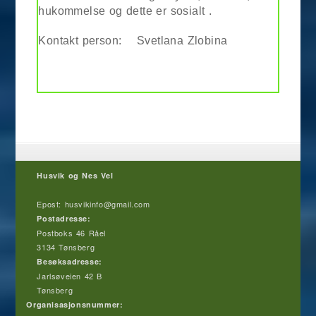
hukommelse og dette er sosialt .
Kontakt person: Svetlana Zlobina
Husvik og Nes Vel
Epost: husvikinfo@gmail.com
Postadresse:
Postboks 46 Råel
3134 Tønsberg
Besøksadresse:
Jarlsøveien 42 B
Tønsberg
Organisasjonsnummer: